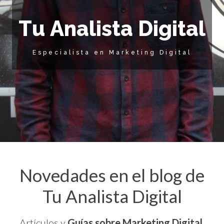
T
u
A
n
a
l
i
s
t
a
D
i
g
i
t
a
l
Especialista en Marketing Digital
Novedades en el blog de
Tu Analista Digital
Artículos y
Guías sobre Marketing Digital
,