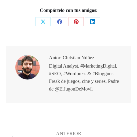
Compártelo con tus amigos:
Share
Share
Share
Share
on
on
on
on
X
Facebook
Pinterest
LinkedIn
Autor:
Christian Núñez
Digital Analyst, #MarketingDigital,
#SEO, #Wordpress & #Blogguer.
Freak de juegos, cine y series. Padre
de @ElJugonDeMovil
Navegación
entre
ANTERIOR
publicaciones